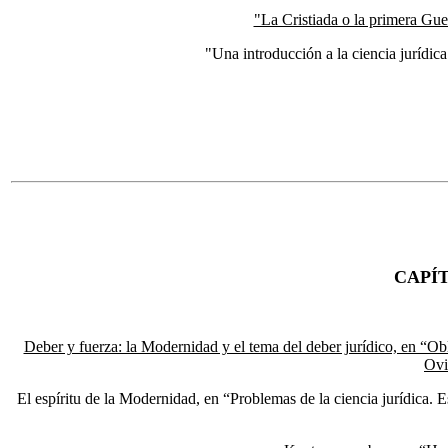
"La Cristiada o la primera Gue
"Una introducción a la ciencia juríd
CAPÍ
Deber y fuerza: la Modernidad y el tema del deber jurídico, en “Obl
Ovi
El espíritu de la Modernidad, en “Problemas de la ciencia jurídica.