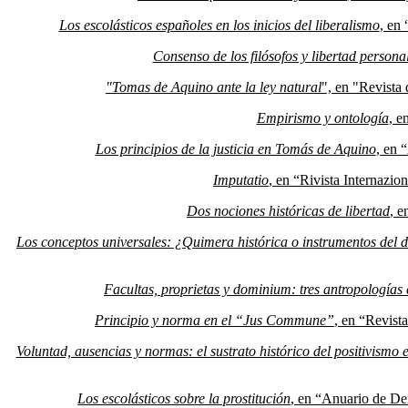
Los escolásticos españoles en los inicios del liberalismo
, en
Consenso de los filósofos y libertad persona
"Tomas de Aquino ante la ley natural
", en "Revista
Empirismo y ontología
, e
Los principios de la justicia en Tomás de Aquino
, en 
Imputatio
, en “Rivista Internazio
Dos nociones históricas de libertad
, e
Los conceptos universales: ¿Quimera histórica o instrumentos del 
Facultas, proprietas y dominium: tres antropologías e
Principio y norma en el “Jus Commune”
, en “Revist
Voluntad, ausencias y normas: el sustrato histórico del positivismo 
Los escolásticos sobre la prostitución
, en “Anuario de D