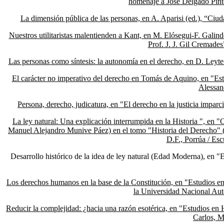
homenaje a José Delgado Pint
La dimensión pública de las personas, en A. Aparisi (ed.), “Ciu
Nuestros utilitaristas malentienden a Kant, en M. Elósegui-F. Galind
Prof. J. J. Gil Cremade
Las personas como síntesis: la autonomía en el derecho, en D. Leyt
El carácter no imperativo del derecho en Tomás de Aquino, en "Est
Alessan
Persona, derecho, judicatura, en "El derecho en la justicia impar
La ley natural: Una explicación interrumpida en la Historia ", en "
Manuel Alejandro Munive Páez) en el tomo "Historia del Derecho" 
D.F., Porrúa / Es
Desarrollo histórico de la idea de ley natural (Edad Moderna), en "El
Los derechos humanos en la base de la Constitución, en "Estudios en 
la Universidad Nacional Au
Reducir la complejidad: ¿hacia una razón esotérica, en "Estudios e
Carlos, M