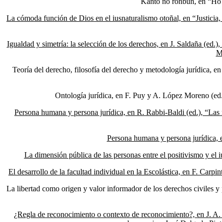
Kanto no ronbun, en “Ho 
La cómoda función de Dios en el iusnaturalismo otoñal, en “Justicia,
Igualdad y simetría: la selección de los derechos, en J. Saldaña (ed
M
Teoría del derecho, filosofía del derecho y metodología jurídica,
Ontología jurídica, en F. Puy y A. López Moreno (ed
Persona humana y persona jurídica, en R. Rabbi-Baldi (ed.), “Las
Persona humana y persona jurídica, 
La dimensión pública de las personas entre el positivismo y el
El desarrollo de la facultad individual en la Escolástica, en F. Carp
La libertad como origen y valor informador de los derechos civiles 
¿Regla de reconocimiento o contexto de reconocimiento?, en J. A.