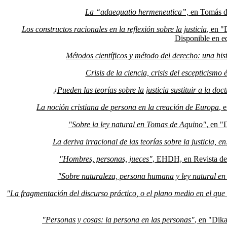
La “adaequatio hermeneutica”,
en Tomás de
Los constructos racionales en la reflexión sobre la justicia
, en "
Disponible en ed
Métodos científicos y método del derecho: una his
Crisis de la ciencia, crisis del escepticismo é
¿Pueden las teorías sobre la justicia sustituir a la doct
La noción cristiana de persona en la creación de Europa
, 
"Sobre la ley natural en Tomas de Aquino"
, en "
La deriva irracional de las teorías sobre la justicia, en
"Hombres, personas, jueces"
, EHDH, en Revista de
"Sobre naturaleza, persona humana y ley natural e
"La fragmentación del discurso práctico, o el plano medio en el que 
"Personas y cosas: la persona en las personas"
, en "Dik